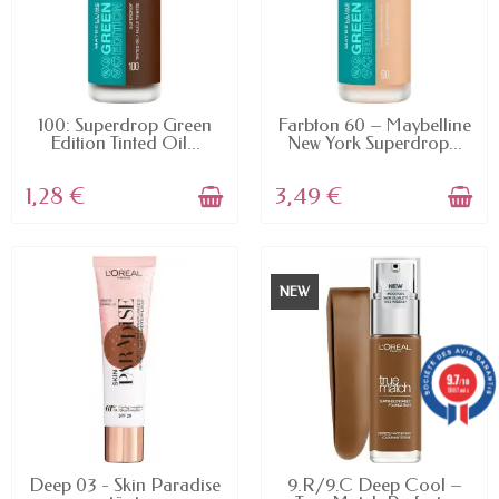
Rabatt Make-up.
AVAILABLE
AVAILABLE
100: Superdrop Green
Farbton 60 – Maybelline
Edition Tinted Oil...
New York Superdrop...
1,28 €
3,49 €
NEW
9.7
/10
5887 avis
AVAILABLE
AVAILABLE
Deep 03 - Skin Paradise
9.R/9.C Deep Cool –