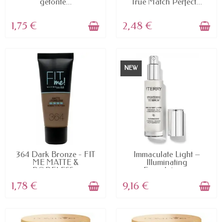
getönte...
True Match Perfect...
1,75 €
2,48 €
NEW
AVAILABLE
AVAILABLE
364 Dark Bronze - FIT
Immaculate Light –
ME MATTE &
Illuminating
PORELESS...
Foundation...
1,78 €
9,16 €