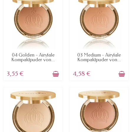
AVAILABLE
AVAILABLE
04 Golden - Airytale
03 Medium - Airytale
Kompaktpuder von...
Kompaktpuder von...
3,55 €
4,58 €