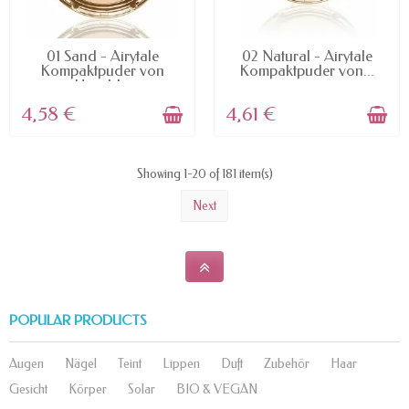
AVAILABLE
AVAILABLE
01 Sand - Airytale
02 Natural - Airytale
Kompaktpuder von
Kompaktpuder von...
Harald...
4,58 €
4,61 €
Showing 1-20 of 181 item(s)
Next
POPULAR PRODUCTS
Augen
Nägel
Teint
Lippen
Duft
Zubehör
Haar
Gesicht
Körper
Solar
BIO & VEGAN