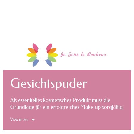
Gesichtspuder
Als essentielles kosmetisches Produkt muss die
Grundlage für ein erfolgreiches Make-up sorgfältig
ausgewählt werden. Bei all den zahlreichen
View more
Produkten auf dem Markt kann es jedoch leicht
passieren, dass Sie sich bei der Auswahl der