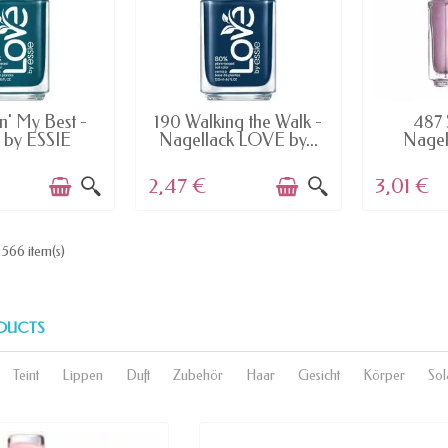
AILABLE
AVAILABLE
AV
n' My Best -
190 Walking the Walk -
487 
by ESSIE
Nagellack LOVE by...
Nagel
ellack
2,47 €
3,01 €
 566 item(s)
DUCTS
Teint
Lippen
Duft
Zubehör
Haar
Gesicht
Körper
Sol