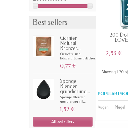
Best sellers
AV
200 Doi
Garnier
LOVE 
Natural
Nag
Bronzer...
2,53 €
Gesichts- und
Körperbräunungstücher...
0,77 €
Showing 1-20 of
Sponge
Blender
grundierung...
POPULAR PRO
Sponge Blender
grundierung mit...
Augen
Nägel
1,52 €
All best sellers