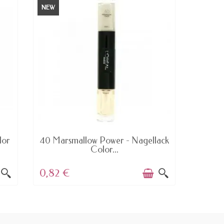
NEW
NEW
AVAILABLE
NUR 
lor
40 Marsmallow Power - Nagellack
233 Bor
Color...
0,82 €
4,96 