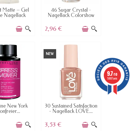
AILABLE
AVAILABLE
t Matte – Gel
46 Sugar Crystal -
e Nagellack
Nagellack Colorshow
von...
60...
2,96 €
NEW
9.7
/10
5887 avis
AILABLE
AVAILABLE
ine New York
30 Sustained Satisfaction
nfreier...
- Nagellack LOVE...
3,53 €