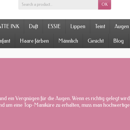
OK
TTE INK
Duft
ESSIE
Lippen
Teint
Augen
nfant
Haare färben
Männlich
Gesicht
Blog
 und ein Vergnügen für die Augen. Wenn es richtig gelegt wird
und um eine Top-Maniküre zu erhalten, muss man hochwertige 
chen Schutz. Je Sens le Bonheur bietet Ihnen die besten Artik
rofessionelle Maniküre.
ck