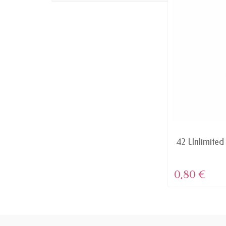
AVAILABLE
Herrschaft - lippenstift MATT
42 Unlimited 
BALMAIN...
4,61 €
0,80 €