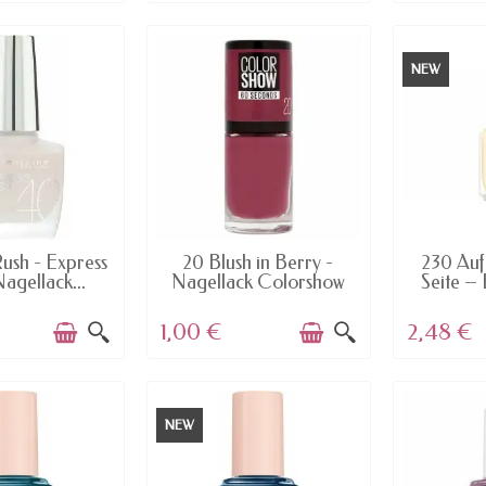
NEW
AILABLE
AVAILABLE
AV
ush - Express
20 Blush in Berry -
230 Auf
Nagellack...
Nagellack Colorshow
Seite – 
60...
1,00 €
2,48 €
NEW