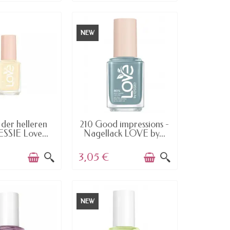
NEW
AILABLE
AVAILABLE
 der helleren
210 Good impressions -
ESSIE Love...
Nagellack LOVE by...
3,05 €
NEW