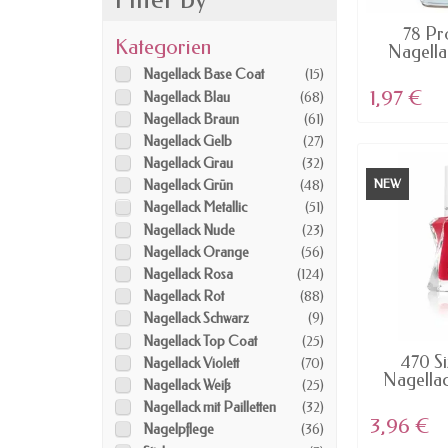
AV
78 Pr
Kategorien
Nagella
pr
Nagellack Base Coat
(15)
1,97 €
Nagellack Blau
(68)
Nagellack Braun
(61)
Nagellack Gelb
(27)
Nagellack Grau
(32)
NEW
Nagellack Grün
(48)
Nagellack Metallic
(51)
Nagellack Nude
(23)
Nagellack Orange
(56)
Nagellack Rosa
(124)
Nagellack Rot
(88)
Nagellack Schwarz
(9)
Nagellack Top Coat
(25)
AV
470 Si
Nagellack Violett
(70)
Nagella
Nagellack Weiß
(25)
Nagellack mit Pailletten
(32)
3,96 €
Nagelpflege
(36)