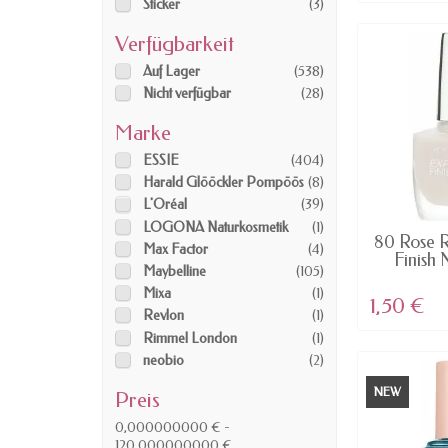
Sticker
(3)
Verfügbarkeit
Auf Lager
(538)
Nicht verfügbar
(28)
Marke
ESSIE
(404)
Harald Glööckler Pompöös
(8)
L'Oréal
(39)
LOGONA Naturkosmetik
(1)
AV
80 Rose R
Max Factor
(4)
Finish 
Maybelline
(105)
Mixa
(1)
1,50 €
Revlon
(1)
Rimmel London
(1)
neobio
(2)
NEW
Preis
0,000000000 € -
120,000000000 €