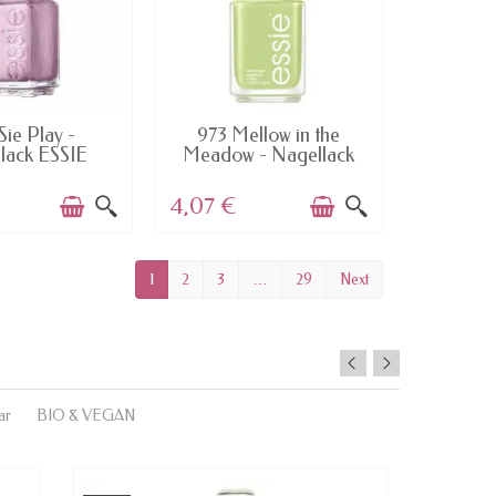
AILABLE
AVAILABLE
Sie Play -
973 Mellow in the
lack ESSIE
Meadow - Nagellack
ESSIE
4,07 €
1
2
3
…
29
Next
ar
BIO & VEGAN