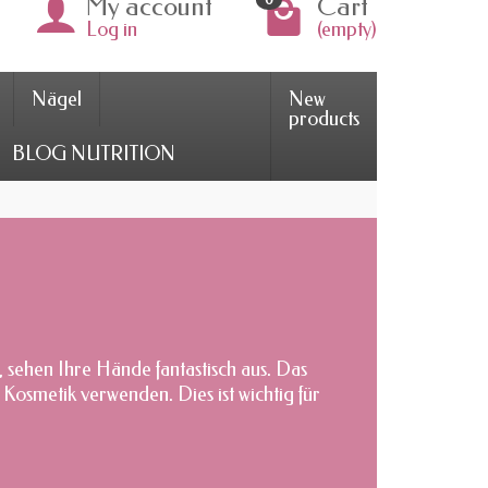
My account
Cart
Log in
(empty)
Nägel
New
products
BLOG NUTRITION
, sehen Ihre Hände fantastisch aus. Das
Kosmetik verwenden. Dies ist wichtig für
el für eine erfolgreiche Maniküre. Wir