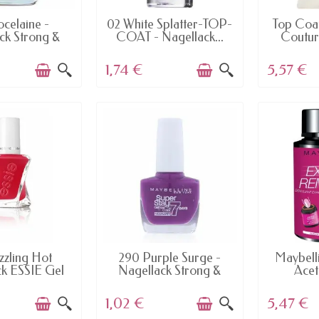
AILABLE
AVAILABLE
AV
ocelaine -
02 White Splatter-TOP-
Top Coa
ck Strong &
COAT - Nagellack...
Coutur
esse...
1,74 €
5,57 €
AILABLE
AVAILABLE
AV
zzling Hot
290 Purple Surge -
Maybell
ck ESSIE Gel
Nagellack Strong &
Aceto
Naht
Pro...
1,02 €
5,47 €