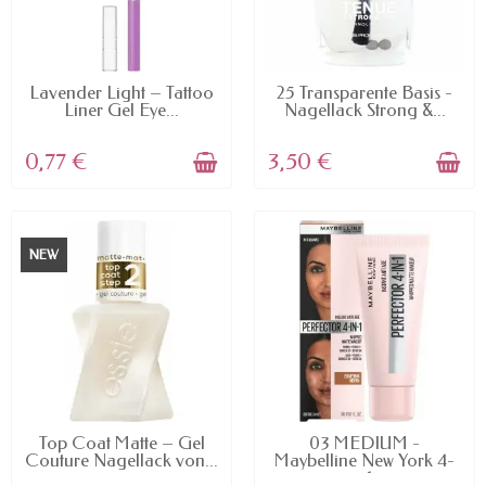
AVAILABLE
AVAILABLE
Lavender Light – Tattoo
25 Transparente Basis -
Liner Gel Eye...
Nagellack Strong &...
0,77 €
3,50 €
NEW
AVAILABLE
AVAILABLE
Top Coat Matte – Gel
03 MEDIUM -
Couture Nagellack von...
Maybelline New York 4-
in-1...