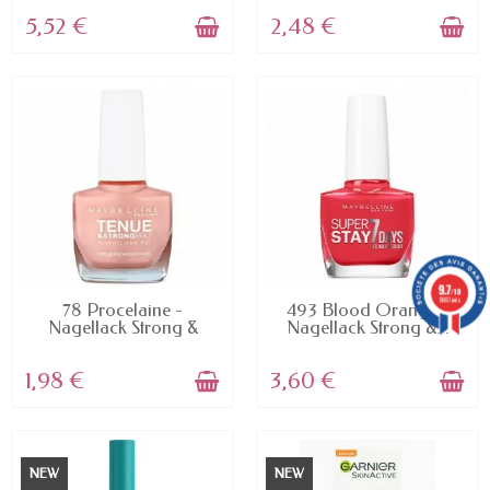
5,52 €
2,48 €
9.7
/10
5887 avis
AVAILABLE
AVAILABLE
78 Procelaine -
493 Blood Orange -
Nagellack Strong &
Nagellack Strong &...
presse...
1,98 €
3,60 €
NEW
NEW