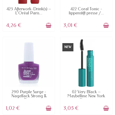
AVAILABLE
AVAILABLE
425 Afterwork-Drink(s) –
422 Coral Tonic -
L'Oréal Paris...
lippenstift presse /...
4,26 €
3,01 €
NEW
AVAILABLE
AVAILABLE
290 Purple Surge -
02 Very Black –
Nagellack Strong &
Maybelline New York
Pro...
Green...
1,02 €
3,05 €