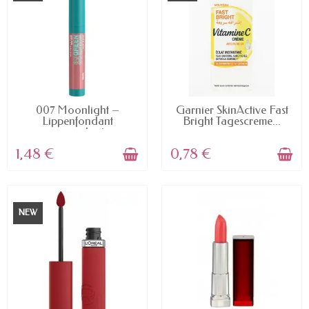
AVAILABLE
AVAILABLE
007 Moonlight –
Garnier SkinActive Fast
Lippenfondant
Bright Tagescreme...
angereichert...
1,48 €
0,78 €
NEW