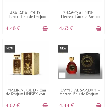
AVAILABLE
AVAILABLE
ASALAT AL OUD –
SHAWQ AL MISK –
Herren-Eau de Parfum
Herren-Eau de Parfum
von...
von...
4,48 €
4,63 €
NEW
NEW
AVAILABLE
AVAILABLE
MALIK AL OUD - Eau
SAYYID AL SA'ADAH –
de Parfum UNISEX von...
Herren-Eau de Parfum...
4,62 €
4,44 €