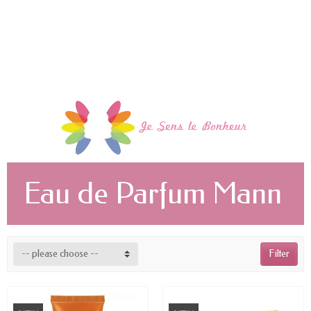
Eau de Parfum Mann
-- please choose --
Filter