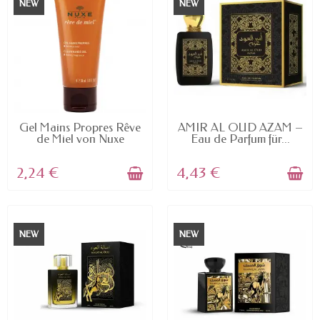
NEW
NEW
AVAILABLE
AVAILABLE
Gel Mains Propres Rêve
AMIR AL OUD AZAM –
de Miel von Nuxe
Eau de Parfum für...
2,24 €
4,43 €
NEW
NEW