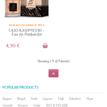
NUR NOCH WENIGE TEILE
VERFÜGBAR
OUD KASHMEERI –
Eau de Parfum für
Männer...
4,50 €
Showing 1-9 of 9 item(s)
POPULAR PRODUCTS
Augen
Nägel
Teint
Lippen
Duft
Zubehör
Haar
Gesicht
Körper
Solar
BIO & VEGAN