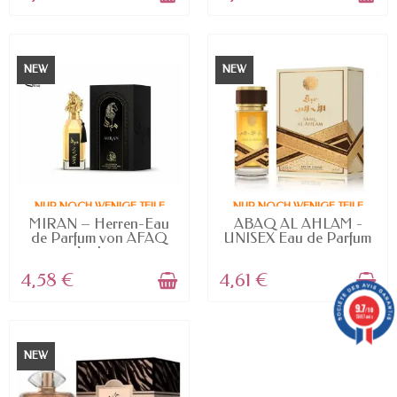
NEW
NEW
NUR NOCH WENIGE TEILE
NUR NOCH WENIGE TEILE
VERFÜGBAR
VERFÜGBAR
MIRAN – Herren-Eau
ABAQ AL AHLAM -
de Parfum von AFAQ
UNISEX Eau de Parfum
Arabian
von...
4,58 €
4,61 €
9.7
/10
5887 avis
NEW