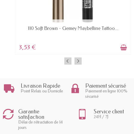
AVAILABLE
110 Soft Brown - Gemey Maybelline Tattoo...
3,53 €
Livraison Rapide
Paiement sécurisé
Point Relais ou Domicile
Paiement en ligne 100%
sécurisé
Garantie
Service client
satisfaction
24H / 7J
Délai de rétractation de 14
jours