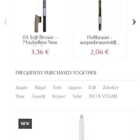
‹
›
03 Soft Brown –
Hellbraun -
Maybelline New
augenbrauenstift...
N
York...
3,56 €
2,06 €
FREQUENTLY PURCHASED TOGETHER
Augen
Nägel
Teint
Lippen
Duft
Zubehör
Haar
Gesicht
Körper
Solar
BIO & VEGAN
NEW