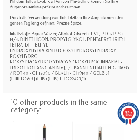
Mit dem Tattoo Eyebrow Pen von Maybelline können Sie Ihre
Augenbrauenlinie präzise nachzeichnen.
Durch die Verwendung von Tinte bleiben Ihre Augenbrauen den
ganzen Tag lang definiert. Präzise Spitze.
Inhaltsstoffe: Aqua/Wasser, Alkohol, Glycerin, PVP, PEG/PPG-
14/4, DIMETHICON, PROPYLGLYKOL, PENTAERYTHRITYL
TETRA-DI-T-BUTYL
HYDROXYHYDROXYHYDROXYHYDROXYHYDROXY.
ROXYHYDRO.
ROXYYDROXYDROXYDROXYDROXYDROCINNAMAT •
TRIISOPROPANOLAMIN ● [+/- KANN ENTHALTEN: CI 16035
/ ROT 40 • CI 42090 / BLAU 1 • CI 19140 / GELB 5]
(F.IIILLOW 5] (F.II9) (F.II9) L. D222425/1)
10 other products in the same
category:
9.7
/10
5887 avis