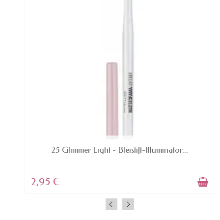
AVAILABLE
25 Glimmer Light - Bleistift-Illuminator...
2,95 €