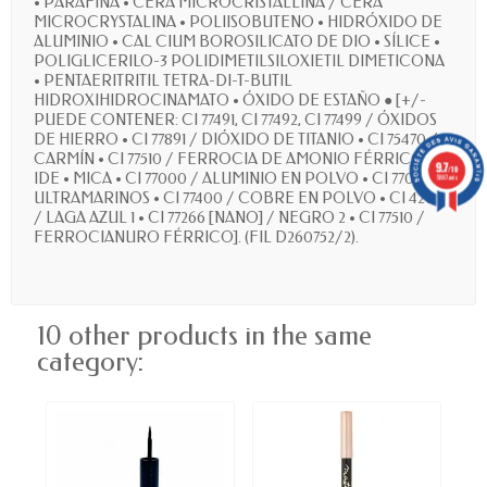
• PARAFINA • CERA MICROCRISTALLINA / CERA
MICROCRYSTALINA • POLIISOBUTENO • HIDRÓXIDO DE
ALUMINIO • CAL CIUM BOROSILICATO DE DIO • SÍLICE •
POLIGLICERILO-3 POLIDIMETILSILOXIETIL DIMETICONA
• PENTAERITRITIL TETRA-DI-T-BUTIL
HIDROXIHIDROCINAMATO • ÓXIDO DE ESTAÑO ● [+/-
PUEDE CONTENER: CI 77491, CI 77492, CI 77499 / ÓXIDOS
DE HIERRO • CI 77891 / DIÓXIDO DE TITANIO • CI 75470 /
CARMÍN • CI 77510 / FERROCIA DE AMONIO FÉRRICO UN
9.7
/10
IDE • MICA • CI 77000 / ALUMINIO EN POLVO • CI 77007 /
5887 avis
ULTRAMARINOS • CI 77400 / COBRE EN POLVO • CI 42090
/ LAGA AZUL 1 • CI 77266 [NANO] / NEGRO 2 • CI 77510 /
FERROCIANURO FÉRRICO]. (FIL D260752/2).
10 other products in the same
category: