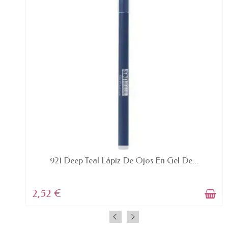
AVAILABLE
921 Deep Teal Lápiz De Ojos En Gel De...
2,52 €