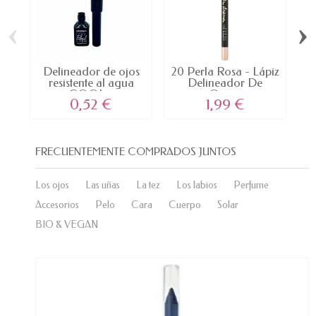
‹
›
Delineador de ojos
20 Perla Rosa - Lápiz
resistente al agua
Delineador De
COOL...
Ojos...
0,52 €
1,99 €
FRECUENTEMENTE COMPRADOS JUNTOS
Los ojos
Las uñas
La tez
Los labios
Perfume
Accesorios
Pelo
Cara
Cuerpo
Solar
BIO & VEGAN