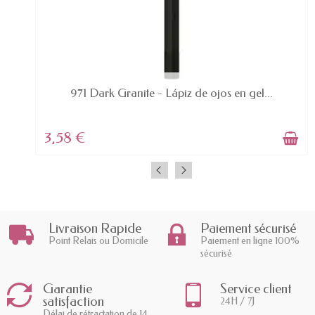
AVAILABLE
971 Dark Granite - Lápiz de ojos en gel...
3,58 €
Livraison Rapide
Paiement sécurisé
Point Relais ou Domicile
Paiement en ligne 100%
sécurisé
Garantie
Service client
satisfaction
24H / 7J
Délai de rétractation de 14