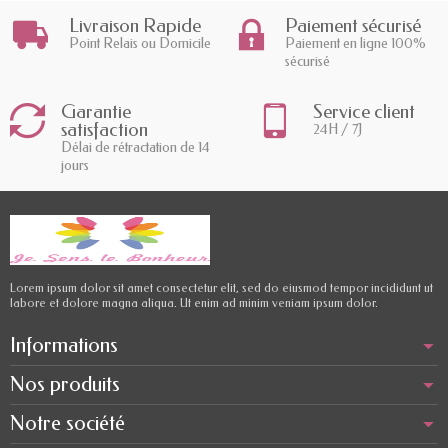
Livraison Rapide
Paiement sécurisé
Point Relais ou Domicile
Paiement en ligne 100%
sécurisé
Garantie
Service client
satisfaction
24H / 7J
Délai de rétractation de 14
jours
Lorem ipsum dolor sit amet consectetur elit, sed do eiusmod tempor incididunt ut
labore et dolore magna aliqua. Ut enim ad minim veniam ipsum dolor.
Informations
Nos produits
Notre société