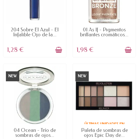
AVAILABLE
AVAILABLE
204 Sobre El Azul - El
01 As If - Pigmentos
Infalible Ojo de la...
brillantes cromáticos...
1,28 €
1,98 €
NEW
NEW
ÚLTIMAS UNIDADES EN
AVAILABLE
STOCK
04 Ocean - Trío de
Paleta de sombras de
sombras de ojos...
ojos Epic Day de...