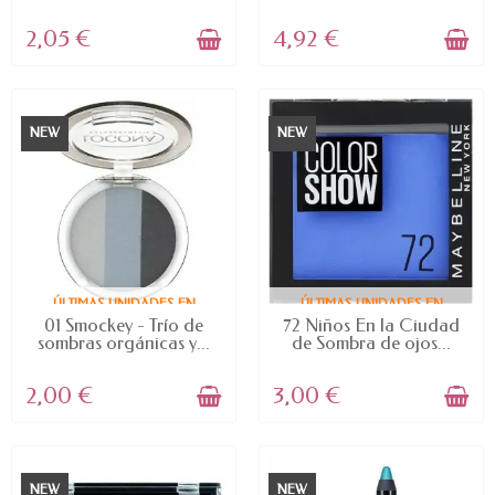
2,05 €
4,92 €
NEW
NEW
ÚLTIMAS UNIDADES EN
ÚLTIMAS UNIDADES EN
STOCK
STOCK
01 Smockey - Trío de
72 Niños En la Ciudad
sombras orgánicas y...
de Sombra de ojos...
2,00 €
3,00 €
NEW
NEW