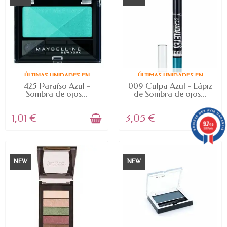
ÚLTIMAS UNIDADES EN
ÚLTIMAS UNIDADES EN
STOCK
STOCK
425 Paraíso Azul -
009 Culpa Azul - Lápiz
Sombra de ojos...
de Sombra de ojos...
1,01 €
3,05 €
9.7
/10
5887 avis
NEW
NEW