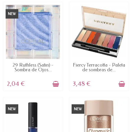
NEW
AVAILABLE
AVAILABLE
29 Ruthless (Satin) -
Fiercy Terracotta - Paleta
Sombra de Ojos...
de sombras de...
2,04 €
3,48 €
NEW
NEW