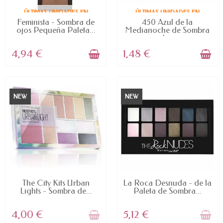
ÚLTIMAS UNIDADES EN
ÚLTIMAS UNIDADES EN
STOCK
STOCK
Feminista - Sombra de
450 Azul de la
ojos Pequeña Paleta...
Medianoche de Sombra
de...
4,94 €
1,48 €
NEW
NEW
FUERA DE STOCK
FUERA DE STOCK
The City Kits Urban
La Roca Desnuda - de la
Lights - Sombra de...
Paleta de Sombra...
4,00 €
5,12 €