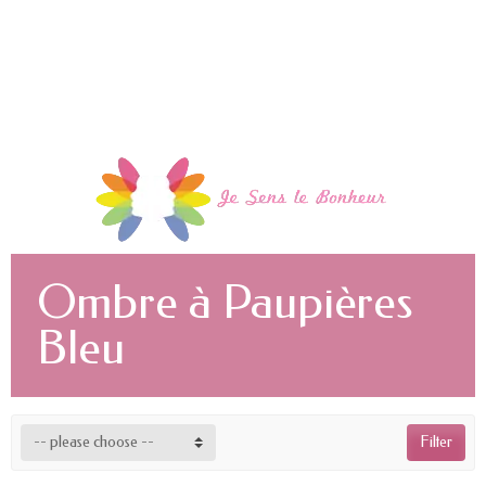
Ombre à Paupières
Bleu
-- please choose --
Filter