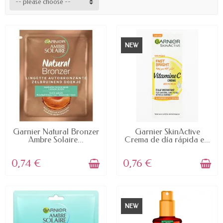
-- please choose --
NEW
AVAILABLE
AVAILABLE
Garnier Natural Bronzer
Garnier SkinActive
Ambre Solaire...
Crema de día rápida e...
0,74 €
0,76 €
NEW