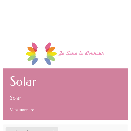
Solar
Solar
View more