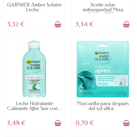
AVAILABLE
AVAILABLE
GARNIER Ambre Solaire
Aceite solar
Leche...
antisequedad Mixa
Solaire FPS...
5,52 €
3,34 €
AVAILABLE
AVAILABLE
Leche Hidratante
Mascarilla para después
Calmante After Sun con...
del sol ultra...
3,48 €
0,70 €