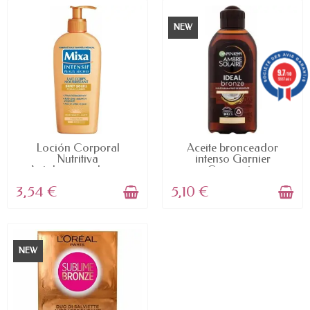
NEW
9.7
/10
5887 avis
AVAILABLE
AVAILABLE
Loción Corporal
Aceite bronceador
Nutritiva
intenso Garnier
Autobronceadora...
Coconut...
3,54 €
5,10 €
NEW