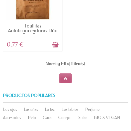
AVAILABLE
Toallitas
Autobronceadoras Dúo
Easy Tan...
0,77 €
Showing 1-11 of 11 item(s)
PRODUCTOS POPULARES
Los ojos
Las uñas
La tez
Los labios
Perfume
Accesorios
Pelo
Cara
Cuerpo
Solar
BIO & VEGAN