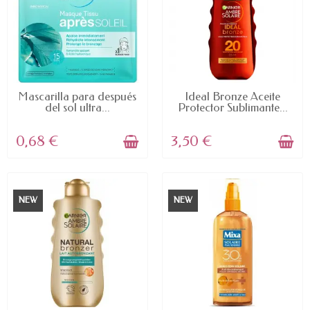
AVAILABLE
AVAILABLE
Mascarilla para después
Ideal Bronze Aceite
del sol ultra...
Protector Sublimante...
0,68 €
3,50 €
NEW
NEW