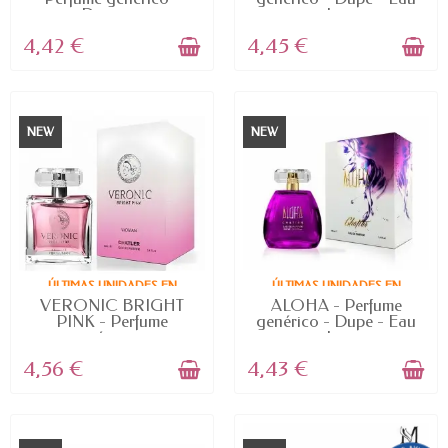
Dupe -...
de...
4,42 €
4,45 €
NEW
NEW
ÚLTIMAS UNIDADES EN
ÚLTIMAS UNIDADES EN
STOCK
STOCK
VERONIC BRIGHT
ALOHA - Perfume
PINK - Perfume
genérico - Dupe - Eau
genérico -...
de...
4,56 €
4,43 €