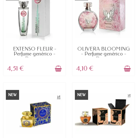
AVAILABLE
AVAILABLE
EXTENSO FLEUR -
OLIVERA BLOOMING
Perfume genérico -
- Perfume genérico -
Dupe -...
Dupe...
4,51 €
4,10 €
NEW
NEW