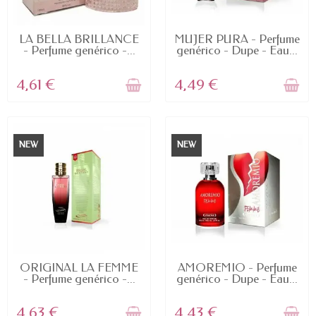
FUERA DE STOCK
FUERA DE STOCK
LA BELLA BRILLANCE
MUJER PURA - Perfume
- Perfume genérico -...
genérico - Dupe - Eau...
4,61 €
4,49 €
NEW
NEW
FUERA DE STOCK
FUERA DE STOCK
ORIGINAL LA FEMME
AMOREMIO - Perfume
- Perfume genérico -...
genérico - Dupe - Eau...
4,63 €
4,43 €