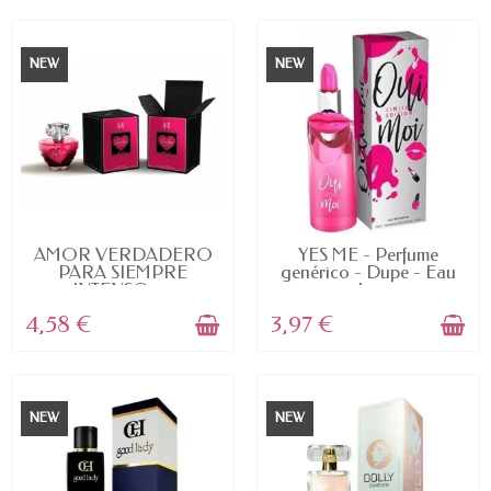
NEW
NEW
AVAILABLE
AVAILABLE
AMOR VERDADERO
YES ME - Perfume
PARA SIEMPRE
genérico - Dupe - Eau
INTENSO -...
de...
4,58 €
3,97 €
NEW
NEW