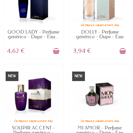
ÚLTIMAS UNIDADES EN
AVAILABLE
STOCK
GOOD LADY - Perfume
DOLLY - Perfume
genérico - Dupe - Eau...
genérico - Dupe - Eau
de...
4,62 €
3,94 €
NEW
NEW
ÚLTIMAS UNIDADES EN
ÚLTIMAS UNIDADES EN
STOCK
STOCK
SOUPIR ACCENT -
MI AMOR - Perfume
Perfume genérico -
genérico - Dupe - Eau