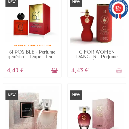
NEW
NEW
9.7
/10
5887 avis
ÚLTIMAS UNIDADES EN
STOCK
FUERA DE STOCK
61 POSIBLE - Perfume
G FOR WOMEN
genérico - Dupe - Eau...
DANCER - Perfume
genérico -...
4,43 €
4,43 €
NEW
NEW