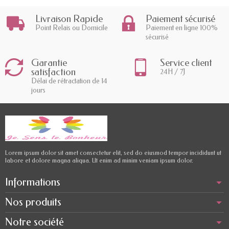
Livraison Rapide
Paiement sécurisé
Point Relais ou Domicile
Paiement en ligne 100%
sécurisé
Garantie
Service client
satisfaction
24H / 7J
Délai de rétractation de 14
jours
Lorem ipsum dolor sit amet consectetur elit, sed do eiusmod tempor incididunt ut
labore et dolore magna aliqua. Ut enim ad minim veniam ipsum dolor.
Informations
Nos produits
Notre société