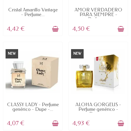
AVAILABLE
AVAILABLE
Cristal Amarillo Vintage
AMOR VERDADERO
- Perfume...
PARA SIEMPRE -
Perfume...
4,42 €
4,50 €
NEW
NEW
AVAILABLE
AVAILABLE
CLASSY LADY - Perfume
ALOHA GORGEUS -
genérico - Dupe -...
Perfume genérico -
Dupe -...
4,07 €
4,93 €