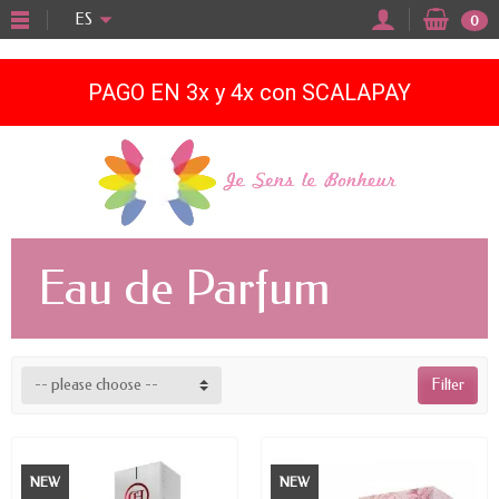
"
ES
0
PAGO EN 3x y 4x con SCALAPAY
Eau de Parfum
-- please choose --
Filter
NEW
NEW