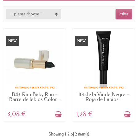
-- please choose --
Filter
NEW
NEW
ÚLTIMAS UNIDADES EN
ÚLTIMAS UNIDADES EN
STOCK
STOCK
B43 Run Baby Run -
113 de la Viuda Negra -
Barra de labios Color...
Roja de Labios...
3,08 €
1,28 €
Showing 1-2 of 2 item(s)