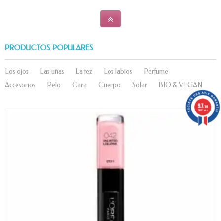
PRODUCTOS POPULARES
Los ojos
Las uñas
La tez
Los labios
Perfume
Accesorios
Pelo
Cara
Cuerpo
Solar
BIO & VEGAN
9.7
/10
5887 avis