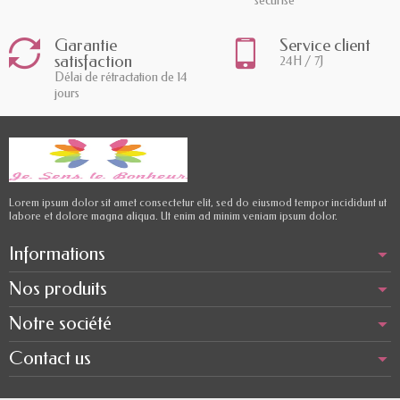
sécurisé
Garantie
Service client
satisfaction
24H / 7J
Délai de rétractation de 14
jours
Lorem ipsum dolor sit amet consectetur elit, sed do eiusmod tempor incididunt ut
labore et dolore magna aliqua. Ut enim ad minim veniam ipsum dolor.
Informations
Nos produits
Notre société
Contact us