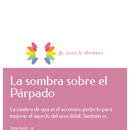
La sombra sobre el
Párpado
La sombra de ojos es el accesorio perfecto para
mejorar el aspecto del sexo débil. También es
llamada la sombra de ojos, y sigue siendo, un
View more
producto indispensable en los kits de maquillaje de