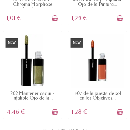
Chroma Morphose
Ojo de la Pintura...
Sombra...
1,01 €
1,25 €
NEW
NEW
AVAILABLE
AVAILABLE
202 Mantener caqui -
307 de la puesta de sol
Infalible Ojo de la...
en los Objetivos...
4,46 €
1,28 €