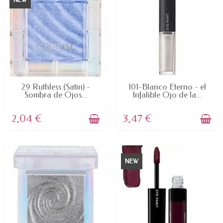
NEW
AVAILABLE
AVAILABLE
29 Ruthless (Satin) -
101-Blanco Eterno - el
Sombra de Ojos...
Infalible Ojo de la...
2,04 €
3,47 €
NEW