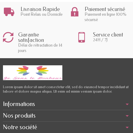
Livraison Rapide
Paiement sécurisé
Point Relais ou Domicile
Paiement en ligne 100%
sécurisé
Garantie
Service client
satisfaction
24H / 7J
Délai de rétractation de 14
jours
Lorem ipsum dolor sit amet consectetur elit, sed do eiusmod tempor incididunt ut
labore et dolore magna aliqua. Ut enim ad minim veniam ipsum dolor.
Informations
Nos produits
Notre société