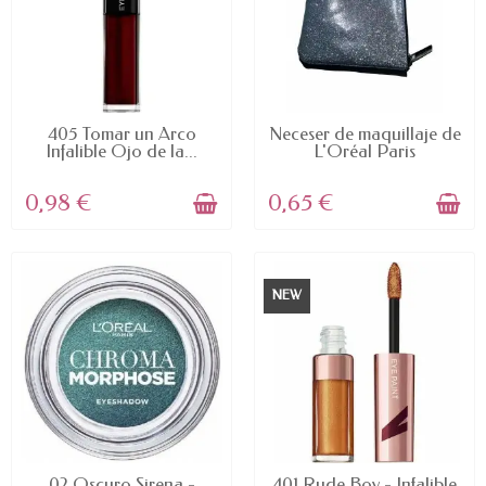
AVAILABLE
AVAILABLE
405 Tomar un Arco
Neceser de maquillaje de
Infalible Ojo de la...
L'Oréal Paris
0,98 €
0,65 €
NEW
AVAILABLE
AVAILABLE
02 Oscuro Sirena -
401 Rude Boy - Infalible