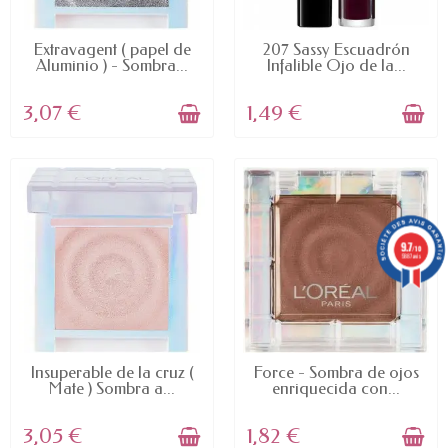
AVAILABLE
AVAILABLE
Extravagent ( papel de
207 Sassy Escuadrón
Aluminio ) - Sombra...
Infalible Ojo de la...
3,07 €
1,49 €
9.7
/10
5887 avis
AVAILABLE
AVAILABLE
Insuperable de la cruz (
Force - Sombra de ojos
Mate ) Sombra a...
enriquecida con...
3,05 €
1,82 €