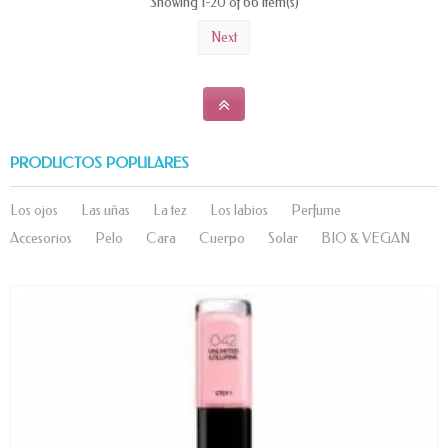
Showing 1-20 of 66 item(s)
Next
PRODUCTOS POPULARES
Los ojos
Las uñas
La tez
Los labios
Perfume
Accesorios
Pelo
Cara
Cuerpo
Solar
BIO & VEGAN