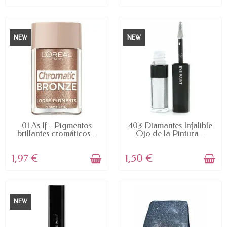
NEW
NEW
AVAILABLE
AVAILABLE
01 As If - Pigmentos
403 Diamantes Infalible
brillantes cromáticos...
Ojo de la Pintura...
1,97 €
1,50 €
NEW