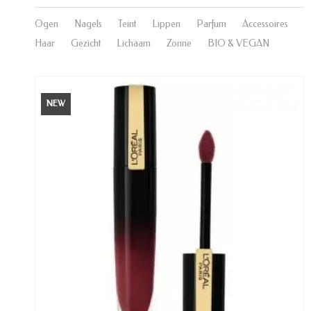
Ogen
Nagels
Teint
Lippen
Parfum
Accessoires
Haar
Gezicht
Lichaam
Zonne
BIO & VEGAN
NEW