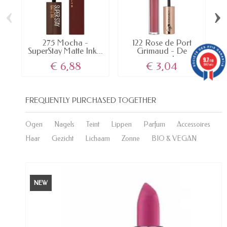
‹
›
275 Mocha -
122 Rose de Port
6
SuperStay Matte Ink...
Grimaud - De
L
zonnerode...
9.7
/10
€ 6,88
€ 3,04
5887 avis
FREQUENTLY PURCHASED TOGETHER
Ogen
Nagels
Teint
Lippen
Parfum
Accessoires
Haar
Gezicht
Lichaam
Zonne
BIO & VEGAN
NEW