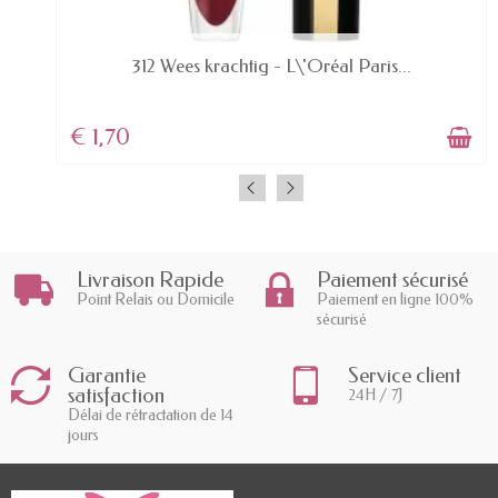
AVAILABLE
312 Wees krachtig - L\'Oréal Paris...
€ 1,70
Livraison Rapide
Paiement sécurisé
Point Relais ou Domicile
Paiement en ligne 100%
sécurisé
Garantie
Service client
satisfaction
24H / 7J
Délai de rétractation de 14
jours