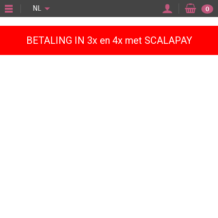
"
NL
0
BETALING IN 3x en 4x met SCALAPAY