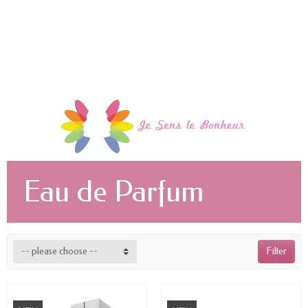
Eau de Parfum
-- please choose --
Filter