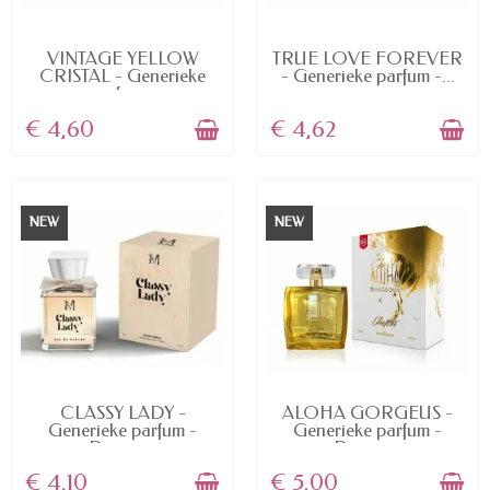
AVAILABLE
AVAILABLE
VINTAGE YELLOW
TRUE LOVE FOREVER
CRISTAL - Generieke
- Generieke parfum -...
parfum...
€ 4,60
€ 4,62
NEW
NEW
AVAILABLE
AVAILABLE
CLASSY LADY -
ALOHA GORGEUS -
Generieke parfum -
Generieke parfum -
Dupe -...
Dupe -...
€ 4,10
€ 5,00