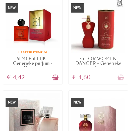
NEW
NEW
LAATSTE ITEMS IN
VOORRAAD
NIET OP VOORRAAD
61 MOGELIJK -
G FOR WOMEN
Generieke parfum -
DANCER - Generieke
Dupe -...
parfum -...
€ 4,42
€ 4,60
NEW
NEW