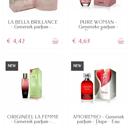
NIET OP VOORRAAD
NIET OP VOORRAAD
LA BELLA BRILLANCE
PURE WOMAN -
- Generiek parfum -...
Generieke parfum -
Dupe - Eau...
€ 4,42
€ 4,63
NEW
NEW
NIET OP VOORRAAD
NIET OP VOORRAAD
ORIGINEEL LA FEMME
AMOREMIO - Generiek
- Generiek parfum -...
parfum - Dupe - Eau
de...