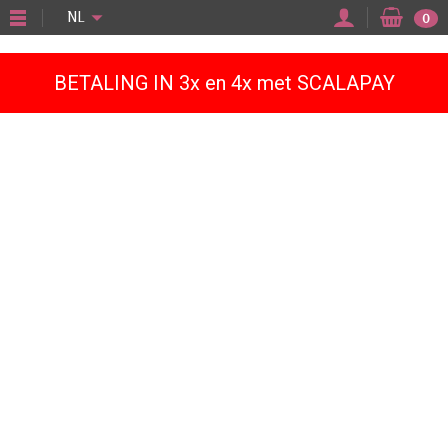
"
NL
0
BETALING IN 3x en 4x met SCALAPAY