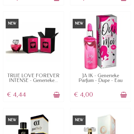
NEW
NEW
AVAILABLE
AVAILABLE
TRUE LOVE FOREVER
JA IK - Generieke
INTENSE - Generieke...
Parfum - Dupe - Eau
de...
€ 4,44
€ 4,00
NEW
NEW