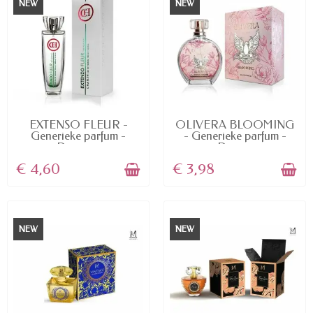
NEW
NEW
AVAILABLE
AVAILABLE
EXTENSO FLEUR -
OLIVERA BLOOMING
Generieke parfum -
- Generieke parfum -
Dupe -...
Dupe...
€ 4,60
€ 3,98
NEW
NEW