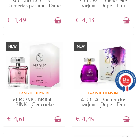
SOUPIR ACCENT -
MY LOVE - Generieke
Generiek parfum - Dupe
parfum - Dupe - Eau
-...
de...
€ 4,49
€ 4,43
NEW
NEW
9.7
/10
5887 avis
LAATSTE ITEMS IN
LAATSTE ITEMS IN
VOORRAAD
VOORRAAD
VERONIC BRIGHT
ALOHA - Generieke
PINK - Generieke
parfum - Dupe - Eau
parfum -...
de...
€ 4,61
€ 4,49