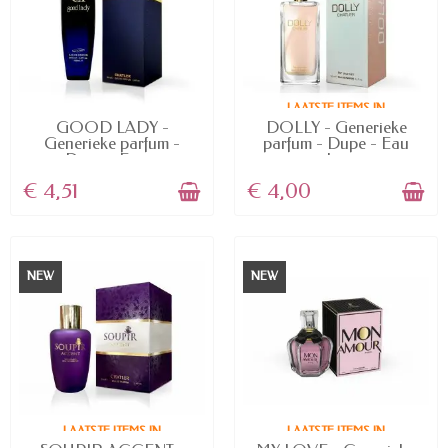
LAATSTE ITEMS IN
AVAILABLE
VOORRAAD
GOOD LADY -
DOLLY - Generieke
Generieke parfum -
parfum - Dupe - Eau
Dupe - Eau...
de...
€ 4,51
€ 4,00
NEW
NEW
LAATSTE ITEMS IN
LAATSTE ITEMS IN
VOORRAAD
VOORRAAD