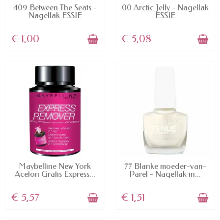
AVAILABLE
AVAILABLE
409 Between The Seats -
00 Arctic Jelly - Nagellak
Nagellak ESSIE
ESSIE
€ 1,00
€ 5,08
AVAILABLE
AVAILABLE
Maybelline New York
77 Blanke moeder-van-
Aceton Gratis Express...
Parel - Nagellak in...
€ 5,57
€ 1,51