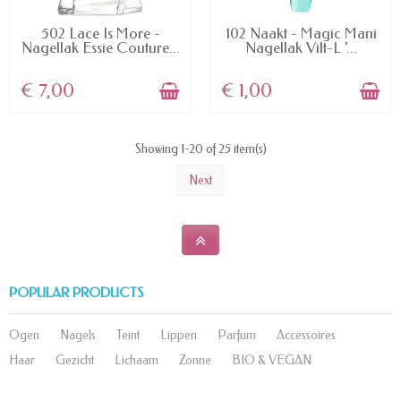
AVAILABLE
AVAILABLE
502 Lace Is More -
102 Naakt - Magic Mani
Nagellak Essie Couture...
Nagellak Vilt-L '...
€ 7,00
€ 1,00
Showing 1-20 of 25 item(s)
Next
POPULAR PRODUCTS
Ogen
Nagels
Teint
Lippen
Parfum
Accessoires
Haar
Gezicht
Lichaam
Zonne
BIO & VEGAN