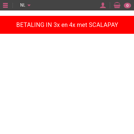
"
NL
0
BETALING IN 3x en 4x met SCALAPAY