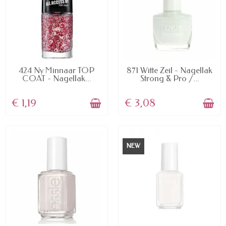
AVAILABLE
AVAILABLE
424 Ny Minnaar TOP
871 Witte Zeil - Nagellak
COAT - Nagellak...
Strong & Pro /...
€ 1,19
€ 3,08
NEW