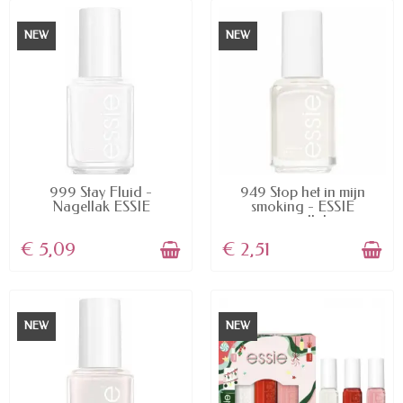
NEW
NEW
AVAILABLE
AVAILABLE
999 Stay Fluid -
949 Stop het in mijn
Nagellak ESSIE
smoking - ESSIE
nagellak
€ 5,09
€ 2,51
NEW
NEW