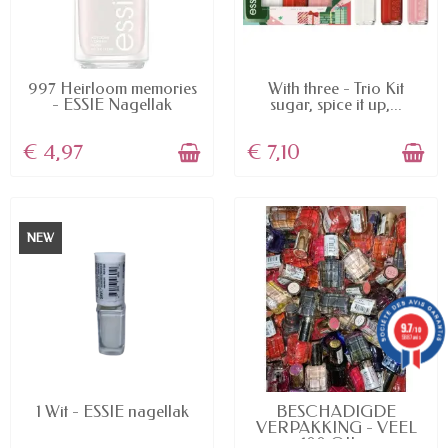
AVAILABLE
AVAILABLE
997 Heirloom memories
With three - Trio Kit
- ESSIE Nagellak
sugar, spice it up,...
€ 4,97
€ 7,10
NEW
9.7
/10
5887 avis
AVAILABLE
AVAILABLE
1 Wit - ESSIE nagellak
BESCHADIGDE
VERPAKKING - VEEL
100 OIL...