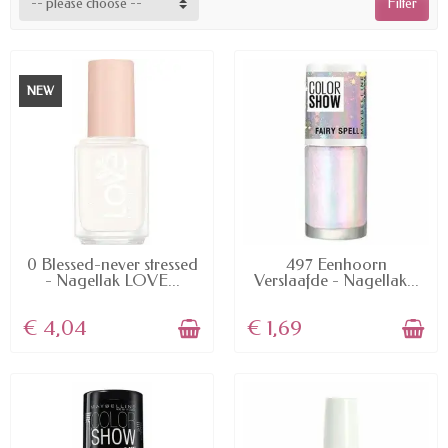
-- please choose --
Filter
NEW
AVAILABLE
AVAILABLE
0 Blessed-never stressed
497 Eenhoorn
- Nagellak LOVE...
Verslaafde - Nagellak...
€ 4,04
€ 1,69