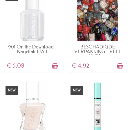
AVAILABLE
AVAILABLE
901 On the Download -
BESCHADIGDE
Nagellak ESSIE
VERPAKKING - VEEL
10 OIL...
€ 5,08
€ 4,92
NEW
NEW