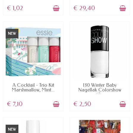
€ 1,02
€ 29,40
NEW
AVAILABLE
AVAILABLE
A Cocktail - Trio Kit
130 Winter Baby
Marshmallow, Mint...
Nagellak Colorshow
60...
€ 7,10
€ 2,50
NEW