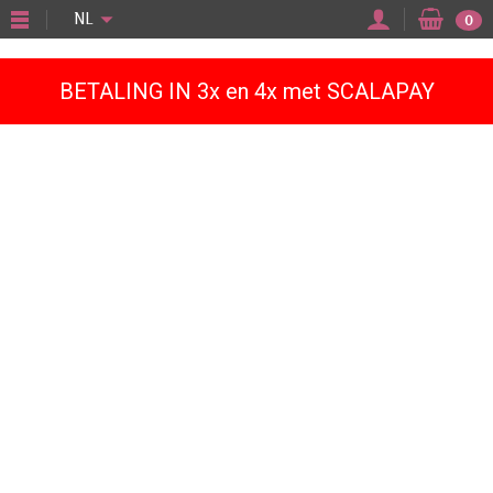
"
NL
0
BETALING IN 3x en 4x met SCALAPAY