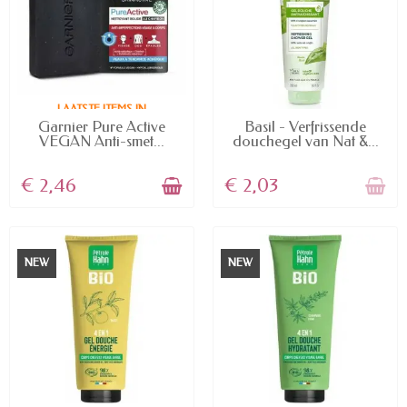
LAATSTE ITEMS IN
VOORRAAD
NIET OP VOORRAAD
Garnier Pure Active
Basil - Verfrissende
VEGAN Anti-smet...
douchegel van Nat &...
€ 2,46
€ 2,03
NEW
NEW