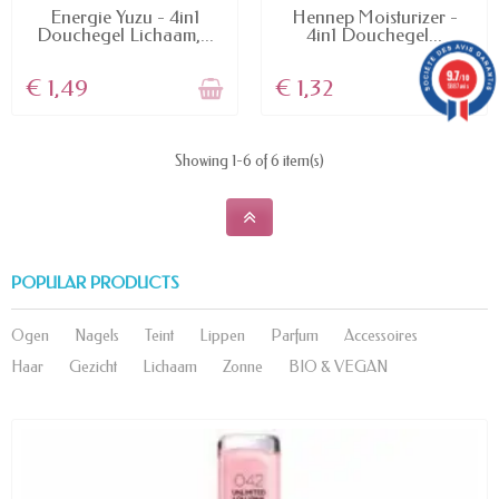
NIET OP VOORRAAD
NIET OP VOORRAAD
Energie Yuzu - 4in1
Hennep Moisturizer -
Douchegel Lichaam,...
4in1 Douchegel...
9.7
/10
€ 1,49
€ 1,32
5887 avis
Showing 1-6 of 6 item(s)
POPULAR PRODUCTS
Ogen
Nagels
Teint
Lippen
Parfum
Accessoires
Haar
Gezicht
Lichaam
Zonne
BIO & VEGAN