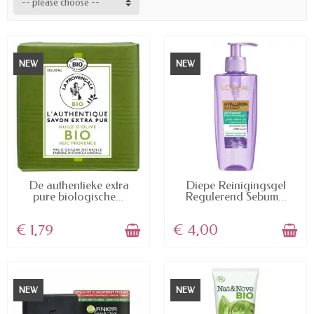
-- please choose --
NEW
NEW
AVAILABLE
AVAILABLE
De authentieke extra
Diepe Reinigingsgel
pure biologische...
Regulerend Sebum...
€ 1,79
€ 4,00
NEW
NEW