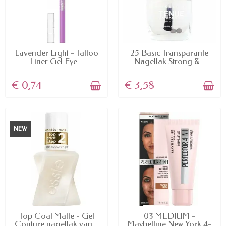
AVAILABLE
AVAILABLE
Lavender Light - Tattoo
25 Basic Transparante
Liner Gel Eye...
Nagellak Strong &...
€ 0,74
€ 3,58
NEW
AVAILABLE
AVAILABLE
Top Coat Matte - Gel
03 MEDIUM -
Couture nagellak van...
Maybelline New York 4-