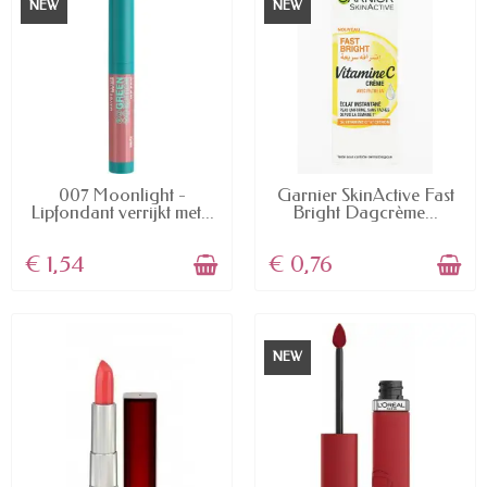
NEW
NEW
AVAILABLE
AVAILABLE
007 Moonlight -
Garnier SkinActive Fast
Lipfondant verrijkt met...
Bright Dagcrème...
€ 1,54
€ 0,76
NEW