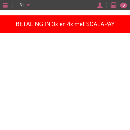
"
NL
0
BETALING IN 3x en 4x met SCALAPAY