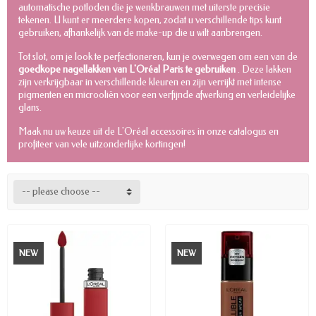
automatische potloden die je wenkbrauwen met uiterste precisie
tekenen. U kunt er meerdere kopen, zodat u verschillende tips kunt
gebruiken, afhankelijk van de make-up die u wilt aanbrengen.
Tot slot, om je look te perfectioneren, kun je overwegen om een van de
goedkope nagellakken van L'Oréal Paris te gebruiken
. Deze lakken
zijn verkrijgbaar in verschillende kleuren en zijn verrijkt met intense
pigmenten en microoliën voor een verfijnde afwerking en verleidelijke
glans.
Maak nu uw keuze uit de L'Oréal accessoires in onze catalogus en
profiteer van vele uitzonderlijke kortingen!
-- please choose --
NEW
NEW