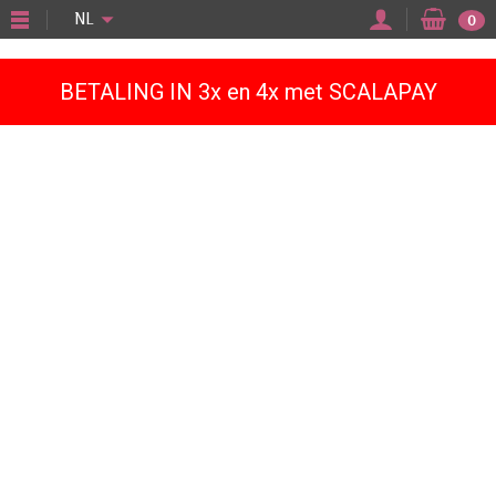
"
NL
0
BETALING IN 3x en 4x met SCALAPAY