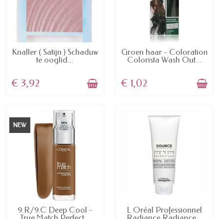
AVAILABLE
AVAILABLE
Knaller ( Satijn ) Schaduw
Groen haar - Coloration
te ooglid...
Colorista Wash Out...
€ 3,92
€ 1,02
NEW
AVAILABLE
AVAILABLE
9.R/9.C Deep Cool -
L Oréal Professionnel
True Match Perfect...
Radiance Radiance...