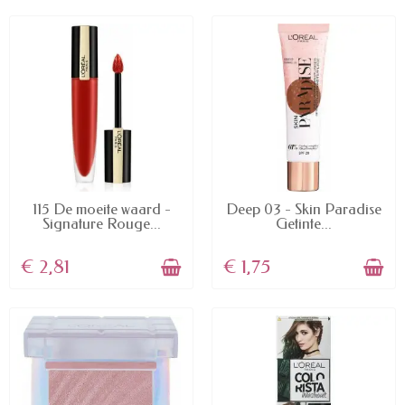
AVAILABLE
AVAILABLE
115 De moeite waard -
Deep 03 - Skin Paradise
Signature Rouge...
Getinte...
€ 2,81
€ 1,75