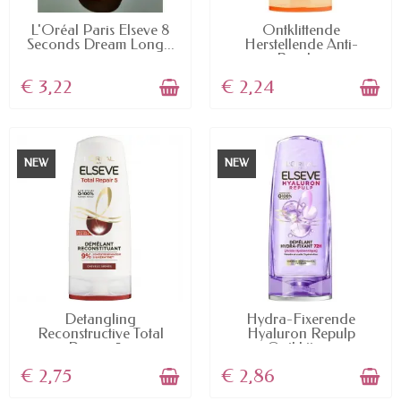
AVAILABLE
AVAILABLE
L'Oréal Paris Elseve 8
Ontklittende
Seconds Dream Long...
Herstellende Anti-
Breuk...
€ 3,22
€ 2,24
NEW
NEW
AVAILABLE
AVAILABLE
Detangling
Hydra-Fixerende
Reconstructive Total
Hyaluron Repulp
Repair 5...
Ontklitter...
€ 2,75
€ 2,86