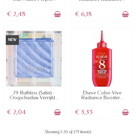
€ 2,48
€ 6,18
NEW
AVAILABLE
AVAILABLE
29 Ruthless (Satin) -
Elseve Color-Vive
Oogschaduw Verrijkt...
Radiance Booster...
€ 2,04
€ 3,35
Showing 1-20 of 573 item(s)