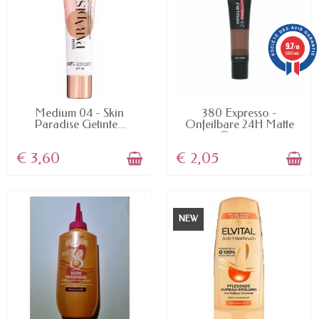
9.7
/10
5887 avis
AVAILABLE
AVAILABLE
Medium 04 - Skin
380 Expresso -
Paradise Getinte...
Onfeilbare 24H Matte
Cover...
€ 3,60
€ 2,05
NEW