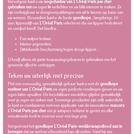
Vervolgens kunt u uw
oogschaduw van L'Oréal Paris pas cher
gebruiken om
uw ogen
te
verlichten en uw blik intenser te maken. Ze
zijn verkrijgbaar in designverpakkingen om uit te kiezen op basis van
uw wensen. Bovendien kunt u de beste
goedkope
, langdurige 24-
uurs lippenstift van
L'Oréal Paris
selecteren die uw lippen hydrateert
en comfort biedt. Het biedt u:
Een wulpse textuur;
Intense pigmenten;
Uitstekende bescherming tegen droge lippen ...
U hoeft alleen de juiste toepassingsgebaren te gebruiken om het
gewenste effect te verkrijgen.
Teken uw uiterlijk met precisie
Met een eenvoudig, gemakkelijk gebaar kunt u met de
goedkope
eyeliner van L'Oréal Paris
uw ogen perfecte rondingen geven en uw
ogen laten opvallen. De beschikbare modellen glijden gemakkelijk
over je ogen en zinken niet. Sommige producten zijn zelfs waterdicht.
Je kunt ze combineren met een applicatie van de innovatieve
mascara
L'Oréal Paris pas cher
om je wimpers volume te geven en elke
sensationele look te creëren voor een lage prijs.
Vergeet niet het
goedkope L'Oréal Paris-wenkbrauwpotlood aan te
brengen
dat uw werk in schoonheid kan afronden. Vind bij ons