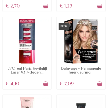
€ 2,70
€ 1,25
NEW
AVAILABLE
AVAILABLE
L\'Oréal Paris Revitalift
Balayage - Permanente
Laser X3 7-dagen...
haarkleuring...
€ 4,10
€ 7,09