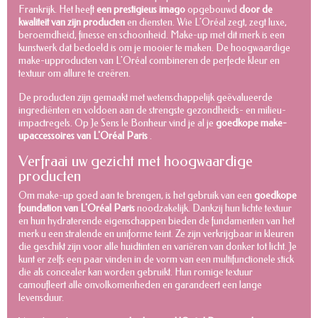
Frankrijk. Het heeft
een prestigieus imago
opgebouwd
door de
kwaliteit van zijn producten
en diensten. Wie L'Oréal zegt, zegt luxe,
beroemdheid, finesse en schoonheid. Make-up met dit merk is een
kunstwerk dat bedoeld is om je mooier te maken. De hoogwaardige
make-upproducten van L'Oréal combineren de perfecte kleur en
textuur om allure te creëren.
De producten zijn gemaakt met wetenschappelijk geëvalueerde
ingrediënten en voldoen aan de strengste gezondheids- en milieu-
impactregels. Op Je Sens le Bonheur vind je al je
goedkope make-
upaccessoires van L'Oréal Paris
.
Verfraai uw gezicht met hoogwaardige
producten
Om make-up goed aan te brengen, is het gebruik van een
goedkope
foundation van L'Oréal Paris
noodzakelijk. Dankzij hun lichte textuur
en hun hydraterende eigenschappen bieden de fundamenten van het
merk u een stralende en uniforme teint. Ze zijn verkrijgbaar in kleuren
die geschikt zijn voor alle huidtinten en variëren van donker tot licht. Je
kunt er zelfs een paar vinden in de vorm van een multifunctionele stick
die als concealer kan worden gebruikt. Hun romige textuur
camoufleert alle onvolkomenheden en garandeert een lange
levensduur.