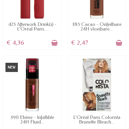
AVAILABLE
AVAILABLE
425 Afterwork Drink(s) -
385 Cacao - Onfeilbare
L'Oréal Paris...
24H vloeibare...
€ 4,36
€ 2,47
NEW
AVAILABLE
AVAILABLE
390 Ebène - Infallible
L'Oréal Paris Colorista
24H Fluid...
Brunette Bleach...