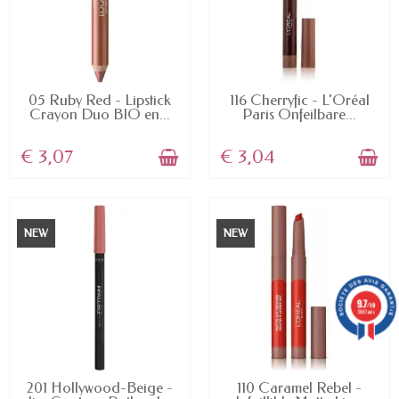
AVAILABLE
AVAILABLE
05 Ruby Red - Lipstick
116 Cherryfic - L'Oréal
Crayon Duo BIO en...
Paris Onfeilbare...
€ 3,07
€ 3,04
NEW
NEW
9.7
/10
5887 avis
AVAILABLE
AVAILABLE
201 Hollywood-Beige -
110 Caramel Rebel -