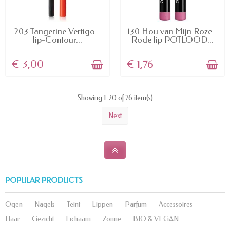
AVAILABLE
AVAILABLE
203 Tangerine Vertigo -
130 Hou van Mijn Roze -
lip-Contour...
Rode lip POTLOOD...
€ 3,00
€ 1,76
Showing 1-20 of 76 item(s)
Next
POPULAR PRODUCTS
Ogen
Nagels
Teint
Lippen
Parfum
Accessoires
Haar
Gezicht
Lichaam
Zonne
BIO & VEGAN