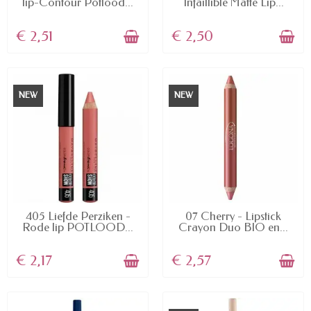
lip-Contour Potlood...
Infaillible Matte Lip...
€ 2,51
€ 2,50
NEW
NEW
AVAILABLE
AVAILABLE
405 Liefde Perziken -
07 Cherry - Lipstick
Rode lip POTLOOD...
Crayon Duo BIO en...
€ 2,17
€ 2,57