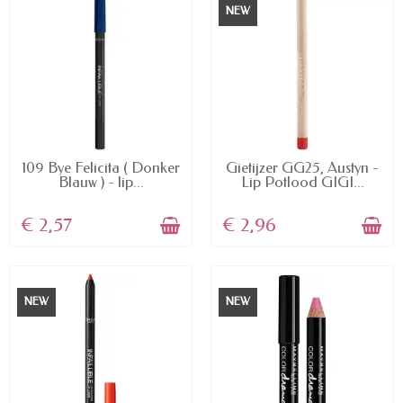
NEW
AVAILABLE
AVAILABLE
109 Bye Felicita ( Donker
Gietijzer GG25, Austyn -
Blauw ) - lip...
Lip Potlood GIGI...
€ 2,57
€ 2,96
NEW
NEW