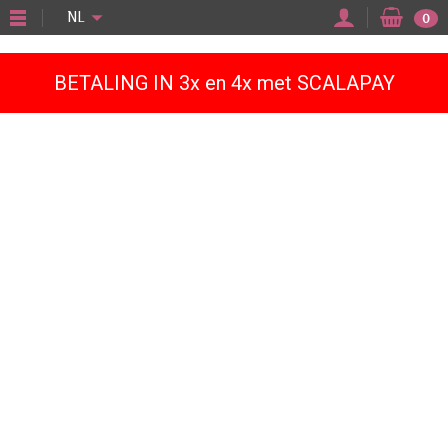
"
NL
0
BETALING IN 3x en 4x met SCALAPAY