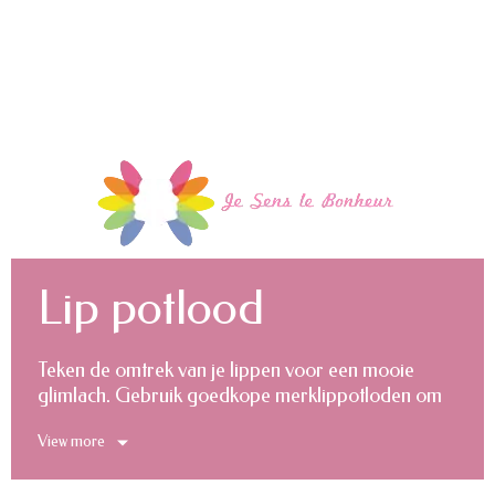
Lip potlood
Teken de omtrek van je lippen voor een mooie
glimlach. Gebruik goedkope merklippotloden om
ze aantrekkelijk te maken zonder de bank te
View more
verslaan. Met Je Sens le Bonheur vind je
hoogwaardige lippotloden om het uiterlijk van je