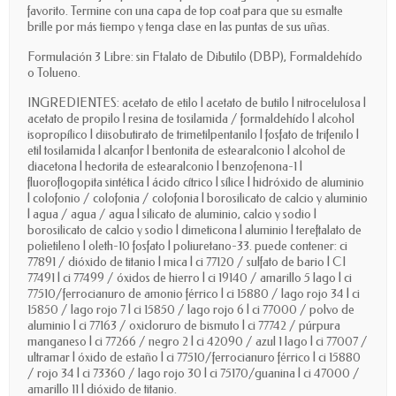
favorito. Termine con una capa de top coat para que su esmalte
brille por más tiempo y tenga clase en las puntas de sus uñas.
Formulación 3 Libre: sin Ftalato de Dibutilo (DBP), Formaldehído
o Tolueno.
INGREDIENTES: acetato de etilo | acetato de butilo | nitrocelulosa |
acetato de propilo | resina de tosilamida / formaldehído | alcohol
isopropílico | diisobutirato de trimetilpentanilo | fosfato de trifenilo |
etil tosilamida | alcanfor | bentonita de estearalconio | alcohol de
diacetona | hectorita de estearalconio | benzofenona-1 |
fluoroflogopita sintética | ácido cítrico | sílice | hidróxido de aluminio
| colofonio / colofonia / colofonia | borosilicato de calcio y aluminio
| agua / agua / agua | silicato de aluminio, calcio y sodio |
borosilicato de calcio y sodio | dimeticona | aluminio | tereftalato de
polietileno | oleth-10 fosfato | poliuretano-33. puede contener: ci
77891 / dióxido de titanio | mica | ci 77120 / sulfato de bario | CI
77491 | ci 77499 / óxidos de hierro | ci 19140 / amarillo 5 lago | ci
77510/ferrocianuro de amonio férrico | ci 15880 / lago rojo 34 | ci
15850 / lago rojo 7 | ci 15850 / lago rojo 6 | ci 77000 / polvo de
aluminio | ci 77163 / oxicloruro de bismuto | ci 77742 / púrpura
manganeso | ci 77266 / negro 2 | ci 42090 / azul 1 lago | ci 77007 /
ultramar | óxido de estaño | ci 77510/ferrocianuro férrico | ci 15880
/ rojo 34 | ci 73360 / lago rojo 30 | ci 75170/guanina | ci 47000 /
amarillo 11 | dióxido de titanio.