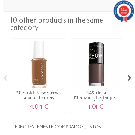
9.7
/10
5887 avis
10 other products in the same
category:
‹
›
70 Cold Brew Crew -
549 de la
3
Esmalte de uñas...
Medianoche Taupe -
esmalte de...
4,04 €
1,01 €
FRECUENTEMENTE COMPRADOS JUNTOS