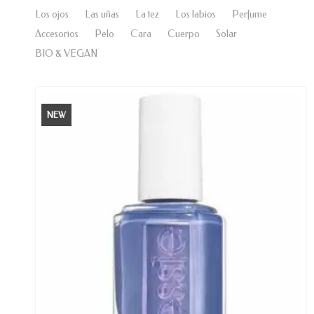
Los ojos
Las uñas
La tez
Los labios
Perfume
Accesorios
Pelo
Cara
Cuerpo
Solar
BIO & VEGAN
NEW