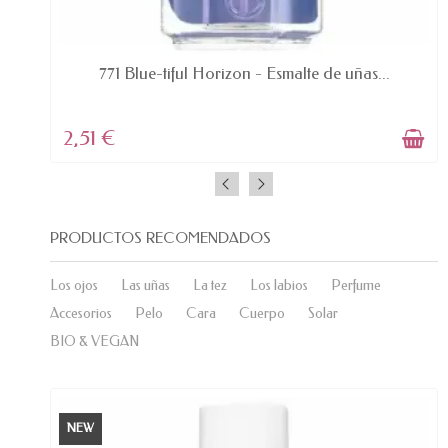
AVAILABLE
771 Blue-tiful Horizon - Esmalte de uñas...
2,51 €
PRODUCTOS RECOMENDADOS
Los ojos
Las uñas
La tez
Los labios
Perfume
Accesorios
Pelo
Cara
Cuerpo
Solar
BIO & VEGAN
NEW