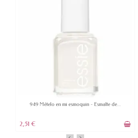
AVAILABLE
949 Mételo en mi esmoquin - Esmalte de...
2,51 €